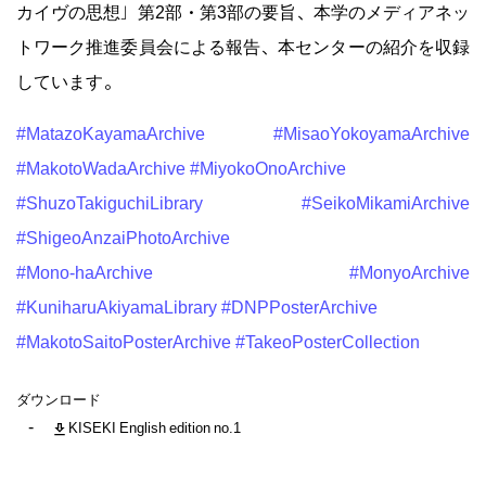
カイヴの思想」第2部・第3部の要旨、本学のメディアネッ
トワーク推進委員会による報告、本センターの紹介を収録
しています。
#MatazoKayamaArchive
#MisaoYokoyamaArchive
#MakotoWadaArchive
#MiyokoOnoArchive
#ShuzoTakiguchiLibrary
#SeikoMikamiArchive
#ShigeoAnzaiPhotoArchive
#Mono-haArchive
#MonyoArchive
#KuniharuAkiyamaLibrary
#DNPPosterArchive
#MakotoSaitoPosterArchive
#TakeoPosterCollection
ダウンロード
KISEKI English edition no.1