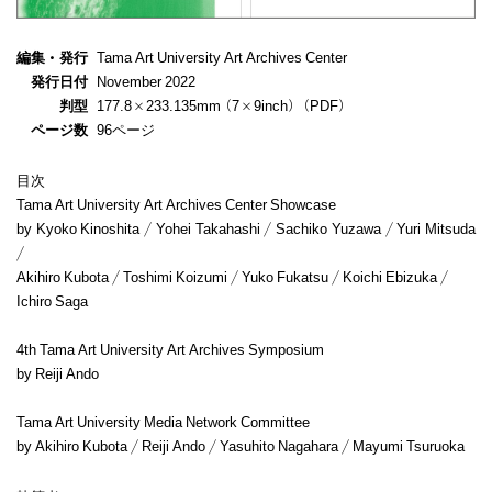
編集・発行
Tama Art University Art Archives Center
発行日付
November 2022
判型
177.8×233.135mm（7×9inch）（PDF）
ページ数
96ページ
目次
Tama Art University Art Archives Center Showcase
by Kyoko Kinoshita / Yohei Takahashi / Sachiko Yuzawa / Yuri Mitsuda
/
Akihiro Kubota / Toshimi Koizumi / Yuko Fukatsu / Koichi Ebizuka /
Ichiro Saga
4th Tama Art University Art Archives Symposium
by Reiji Ando
Tama Art University Media Network Committee
by Akihiro Kubota / Reiji Ando / Yasuhito Nagahara / Mayumi Tsuruoka