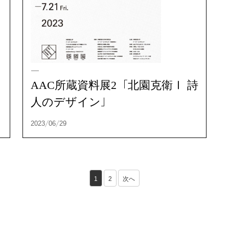
2024/06/19
AAC所蔵資料展2「北園克衛Ⅰ 詩
人のデザイン」
1
2
次へ