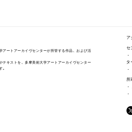
ア
セ
学アートアーカイヴセンターが所管する作品、および活
-
タ
やテキストを、多摩美術大学アートアーカイヴセンター
す。
-
所
-
-
2023/06/29