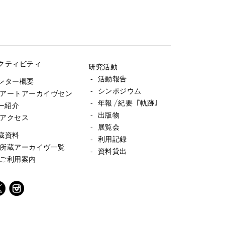
クティビティ
研究活動
- 活動報告
ンター概要
- シンポジウム
 アートアーカイヴセン
- 年報／紀要『軌跡』
ー紹介
- 出版物
 アクセス
- 展覧会
蔵資料
- 利用記録
 所蔵アーカイヴ一覧
- 資料貸出
 ご利用案内