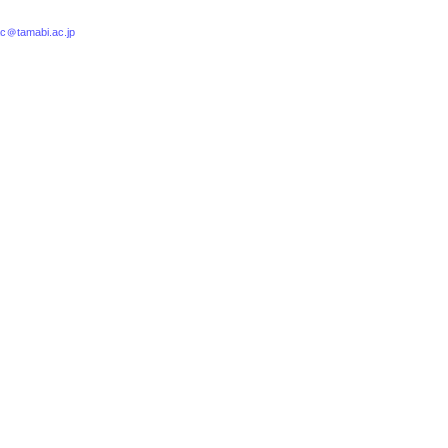
c@tamabi.ac.jp