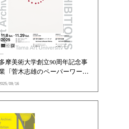
多摩美術大学創立90周年記念事
業「菅木志雄のペーパーワー
ク Archives & Recent Works」