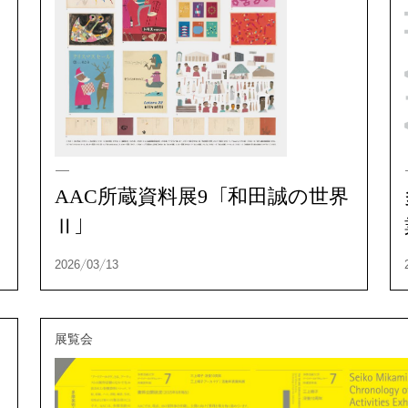
AAC所蔵資料展9「和田誠の世界
Ⅱ」