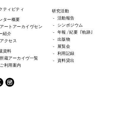
クティビティ
研究活動
- 活動報告
ンター概要
- シンポジウム
 アートアーカイヴセン
- 年報／紀要『軌跡』
ー紹介
- 出版物
 アクセス
- 展覧会
蔵資料
- 利用記録
 所蔵アーカイヴ一覧
- 資料貸出
 ご利用案内