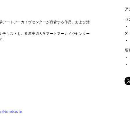
ア
セ
学アートアーカイヴセンターが所管する作品、および活
-
タ
やテキストを、多摩美術大学アートアーカイヴセンター
す。
-
所
-
-
c@tamabi.ac.jp