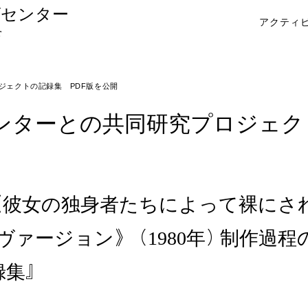
ヴセンター
アクティ
r
ジェクトの記録集 PDF版を公開
ンターとの共同研究プロジェクト
彼女の独身者たちによって裸にされた
京ヴァージョン》（1980年）制作過
録集』