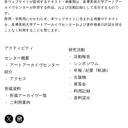
本ウェブサイトが提供するテキスト・画像類は、多摩美術大学アートアー
カイヴセンターが所管する作品、および活動記録として呈示するもので
す。
商用・非商用にかかわらず、本ウェブサイトに含まれる画像やテキスト
を、多摩美術大学アートアーカイヴセンターおよび著作権者の許諾を得る
ことなく利用することを禁じます。
アクティビティ
研究活動
- 活動報告
センター概要
- シンポジウム
- アートアーカイヴセンター
- 年報／紀要『軌跡』
紹介
- 出版物
- アクセス
- 展覧会
所蔵資料
- 利用記録
- 所蔵アーカイヴ一覧
- 資料貸出
- ご利用案内
多摩美術大学アートアーカイヴセンター | 2024/10/08