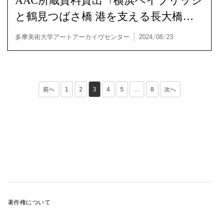
と鶴見つばさ橋 港を支える長大橋」
横浜みなと博物館
株式会社竹尾、多摩美術大学 | 2024/10/24
アクティビティ / 展覧会 / 資料貸出
前へ
1
2
3
4
5
…
8
次へ
著作権について