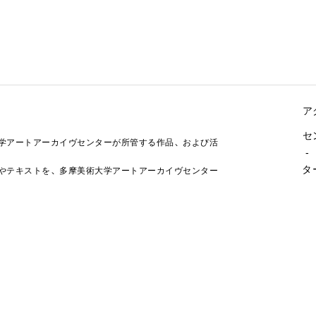
ア
セ
学アートアーカイヴセンターが所管する作品、および活
-
タ
やテキストを、多摩美術大学アートアーカイヴセンター
す。
-
所
-
-