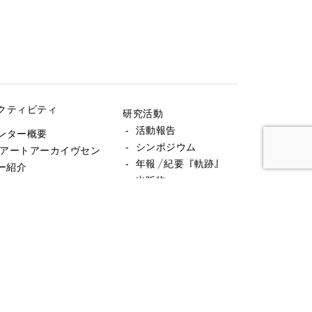
クティビティ
研究活動
- 活動報告
ンター概要
- シンポジウム
 アートアーカイヴセン
- 年報／紀要『軌跡』
ー紹介
- 出版物
 アクセス
- 展覧会
蔵資料
- 利用記録
 所蔵アーカイヴ一覧
- 資料貸出
 ご利用案内