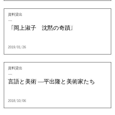
資料貸出
「岡上淑子 沈黙の奇蹟」
2020/10/22
資料貸出
言語と美術 ―平出隆と美術家たち