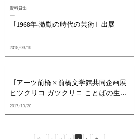
「1968年-激動の時代の芸術」出展
2019/09/14
資料貸出
「アーツ前橋×前橋文学館共同企画展
ヒツクリコ ガツクリコ ことばの生ま
資料貸出
れる場所」図録掲載
2019/01/26