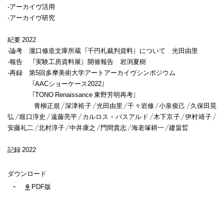
-アーカイヴ活用
-アーカイヴ研究
紀要 2022
-論考 瀧口修造文庫所蔵「千円札裁判資料」について 光田由里
-報告 「実験工房資料展」開催報告 岩渕夏樹
-再録 第5回多摩美術大学アートアーカイヴシンポジウム
「AACショーケース2022」
「TONO Renaissance 東野芳明再考」
青柳正規／深津裕子／光田由里／千々岩修／小泉俊己／久保田晃
弘／堀口淳史／遠藤亮平／カルロス・バスアルド／木下京子／伊村靖子／
安藤礼二／北村淳子／中井康之／門間貴志／海老塚耕一／建畠晢
記録 2022
ダウンロード
PDF版