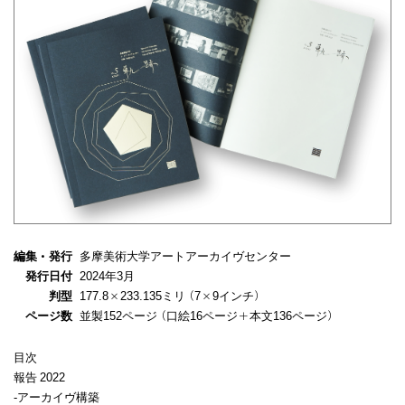
編集・発行
多摩美術大学アートアーカイヴセンター
発行日付
2024年3月
判型
177.8×233.135ミリ（7×9インチ）
ページ数
並製152ページ（口絵16ページ＋本文136ページ）
目次
報告 2022
-アーカイヴ構築