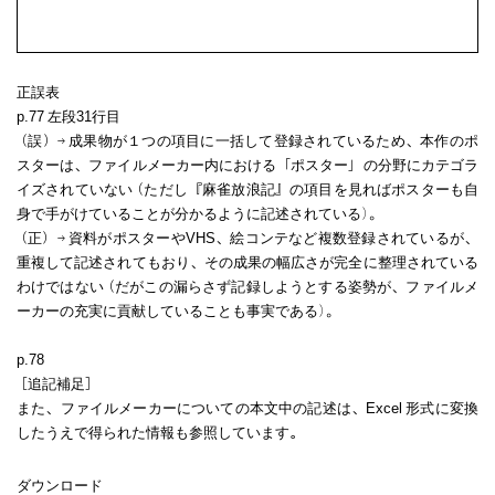
正誤表
p.77 左段31行目
（誤）→成果物が１つの項目に一括して登録されているため、本作のポ
スターは、ファイルメーカー内における「ポスター」の分野にカテゴラ
イズされていない（ただし『麻雀放浪記』の項目を見ればポスターも自
身で手がけていることが分かるように記述されている）。
（正）→資料がポスターやVHS、絵コンテなど複数登録されているが、
重複して記述されてもおり、その成果の幅広さが完全に整理されている
わけではない（だがこの漏らさず記録しようとする姿勢が、ファイルメ
ーカーの充実に貢献していることも事実である）。
p.78
［追記補足］
また、ファイルメーカーについての本文中の記述は、Excel 形式に変換
したうえで得られた情報も参照しています。
ダウンロード