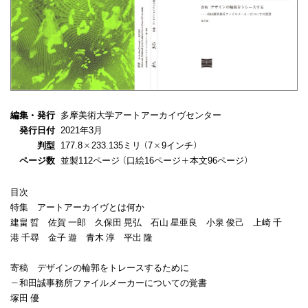
編集・発行
多摩美術大学アートアーカイヴセンター
発行日付
2021年3月
判型
177.8×233.135ミリ（7×9インチ）
ページ数
並製112ページ（口絵16ページ＋本文96ページ）
目次
特集 アートアーカイヴとは何か
建畠 晢 佐賀 一郎 久保田 晃弘 石山 星亜良 小泉 俊己 上崎 千
港 千尋 金子 遊 青木 淳 平出 隆
寄稿 デザインの輪郭をトレースするために
−和田誠事務所ファイルメーカーについての覚書
塚田 優