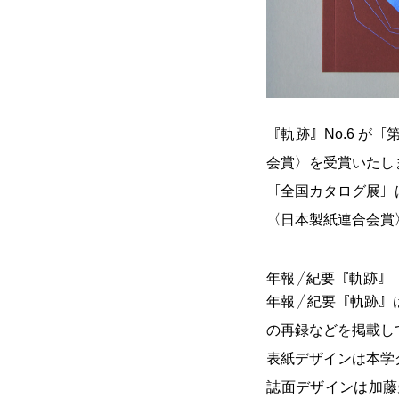
『軌跡』No.6 が
会賞〉を受賞いたし
「全国カタログ展」
〈日本製紙連合会賞
年報／紀要『軌跡』
年報／紀要『軌跡』
の再録などを掲載し
表紙デザインは本学
誌面デザインは加藤