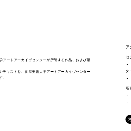
ア
セ
学アートアーカイヴセンターが所管する作品、および活
-
タ
やテキストを、多摩美術大学アートアーカイヴセンター
す。
-
所
-
-