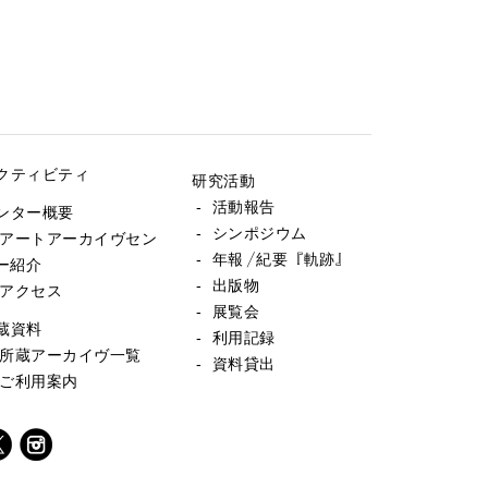
クティビティ
研究活動
- 活動報告
ンター概要
- シンポジウム
 アートアーカイヴセン
- 年報／紀要『軌跡』
ー紹介
- 出版物
 アクセス
- 展覧会
蔵資料
- 利用記録
 所蔵アーカイヴ一覧
- 資料貸出
 ご利用案内